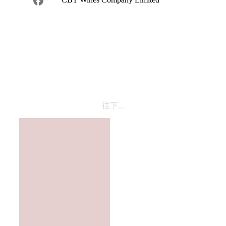
facebook
往下...
根據香港法律,不得在業務過程中,向未成年人(18歲以下人士)售賣或供應